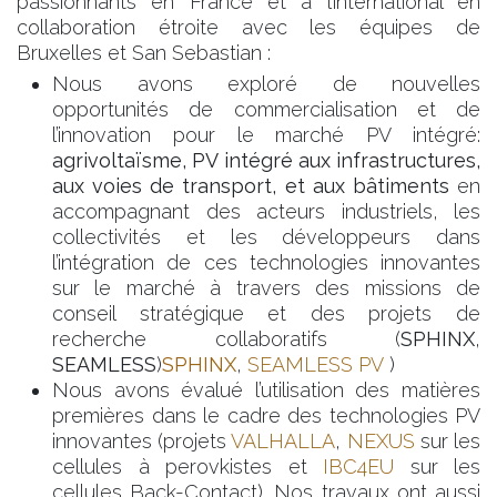
passionnants en France et à l’international en
collaboration étroite avec les équipes de
Bruxelles et San Sebastian :
Nous avons exploré de nouvelles
opportunités de commercialisation et de
l’innovation pour le marché PV intégré:
agrivoltaïsme, PV intégré aux infrastructures,
aux voies de transport, et aux bâtiments
en
accompagnant des acteurs industriels, les
collectivités et les développeurs dans
l’intégration de ces technologies innovantes
sur le marché à travers des missions de
conseil stratégique et des projets de
recherche collaboratifs (
SPHINX
,
SEAMLESS
)
SPHINX
,
SEAMLESS PV
)
Nous avons évalué l’utilisation des matières
premières dans le cadre des technologies PV
innovantes (projets
VALHALLA
,
NEXUS
sur les
cellules à perovkistes et
IBC4EU
sur les
cellules Back-Contact).
Nos travaux ont aussi