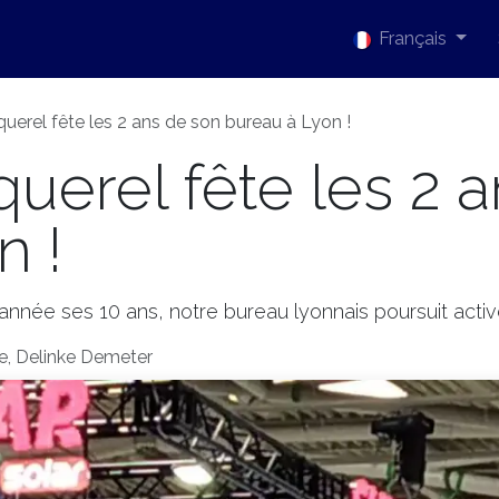
tualités
Events
Qui sommes-nous?
Carrières
Français
cquerel fête les 2 ans de son bureau à Lyon !
cquerel fête les 2 
n !
te année ses 10 ans, notre bureau lyonnais poursuit a
te, Delinke Demeter