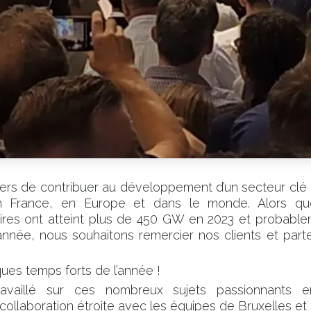
rs de contribuer au développement d’un secteur clé po
n France, en Europe et dans le monde. Alors qu
olaires ont atteint plus de 450 GW en 2023 et probabl
née, nous souhaitons remercier nos clients et parte
ues temps forts de l’année !
availlé sur ces nombreux sujets passionnants 
n collaboration étroite avec les équipes de Bruxelles et