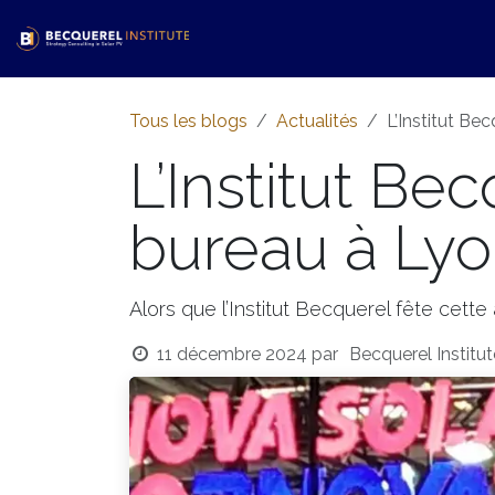
Se rendre au contenu
Accueil
Activités​
Shop
Ac
Tous les blogs
Actualités
L’Institut Be
L’Institut Be
bureau à Lyo
Alors que l’Institut Becquerel fête cet
11 décembre 2024
par
Becquerel Institu