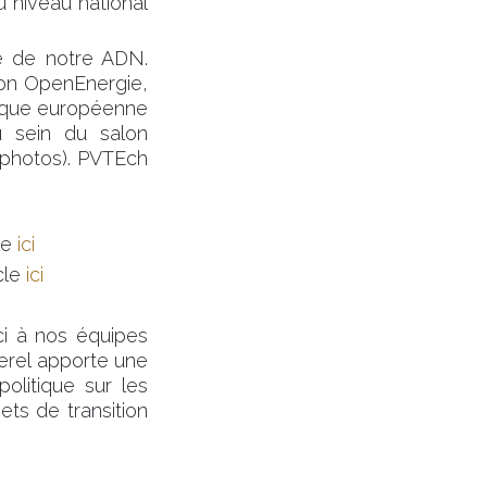
 niveau national
te de notre ADN.
lon OpenEnergie,
ifique européenne
 sein du salon
 photos). PVTEch
le
ici
cle
ici
i à nos équipes
uerel apporte une
olitique sur les
ets de transition