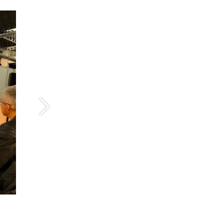
ejoignez-nous
Next
Contactez-nous
info@becquerelinstitute.eu
néré par
- Le #1
Open Source eCommerce