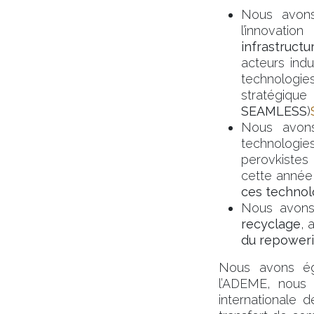
Nous avons
l’innovati
infrastruct
acteurs indu
technologi
stratégiq
SEAMLESS
)
Nous avons
technologi
perovkistes
cette année
ces technol
Nous avons
recyclage
, 
du repoweri
Nous avons éga
l’ADEME, nous
internationale 