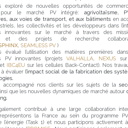
 exploré de nouvelles opportunités de commerci
on pour le marché PV intégré:
agrivoltaïsme, 
ures, aux voies de transport, et aux bâtiments
en ac
striels, les collectivités et les développeurs dans l’i
es innovantes sur le marché à travers des miss
ue et des projets de recherche collabora
SPHINX
,
SEAMLESS PV
)
 évalué l’utilisation des matières premières da
es PV innovantes (projets
VALHALLA
,
NEXUS
sur 
 et
IBC4EU
sur les cellules Back-Contact).
Nos travau
 à évaluer
l’impact social
de la fabrication des systè
ogies.
 accompagné nos clients sur les sujets de la
sec
ainsi que les nouvelles dynamiques de marché autour
ng.
lement contribué à une large collaboration inter
 représentons la France au sein du programme PV
de l’énergie (Task 1) et nous participons activement 