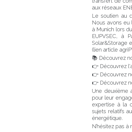
transfert de co
aux réseaux ENE
Le soutien au d
Nous avons eu l
à Munich lors du
EUPVSEC, à Pa
Solar&Storage e
(lien article agriP
📚 Découvrez nos
👉 Découvrez l'ar
👉 Découvrez notre
👉 Découvrez notr
Une deuxième a
pour leur engage
expertise à la 
sujets relatifs 
énergétique.
N’hésitez pas à 