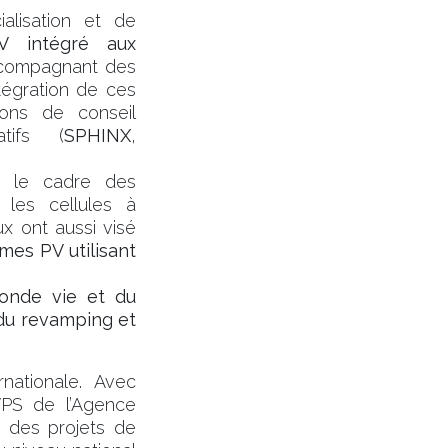
alisation et de
PV intégré aux
compagnant des
ntégration de ces
ions de conseil
tifs (
SPHINX
,
ns le cadre des
les cellules à
x ont aussi visé
mes PV utilisant
onde vie et du
du revamping et
nationale. Avec
PS de l’Agence
à des projets de