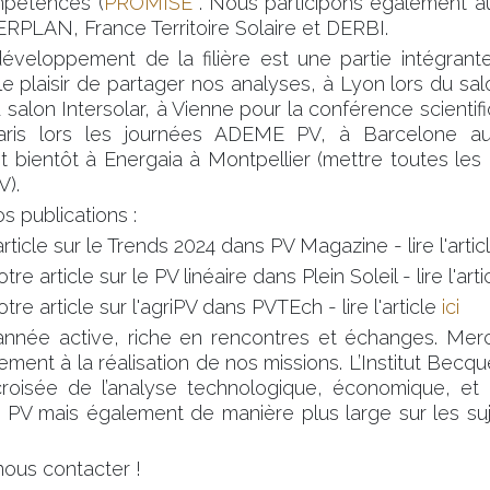
mpétences (
PROMISE
. Nous participons également au
RPLAN, France Territoire Solaire et DERBI.
éveloppement de la filière est une partie intégran
e plaisir de partager nos analyses, à Lyon lors du sa
 salon Intersolar, à Vienne pour la conférence scient
ris lors les journées ADEME PV, à Barcelone au
t bientôt à Energaia à Montpellier (mettre toutes les
V).
 publications :
ticle sur le Trends 2024 dans PV Magazine - lire l'artic
 article sur le PV linéaire dans Plein Soleil - lire l'arti
e article sur l'agriPV dans PVTEch - lire l'article
ici
nnée active, riche en rencontres et échanges. Merc
ment à la réalisation de nos missions. L’Institut Becq
croisée de l’analyse technologique, économique, et p
au PV mais également de manière plus large sur les suj
nous contacter !