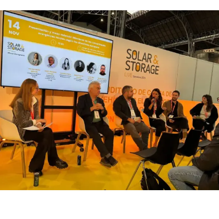
R
rançais
Gé